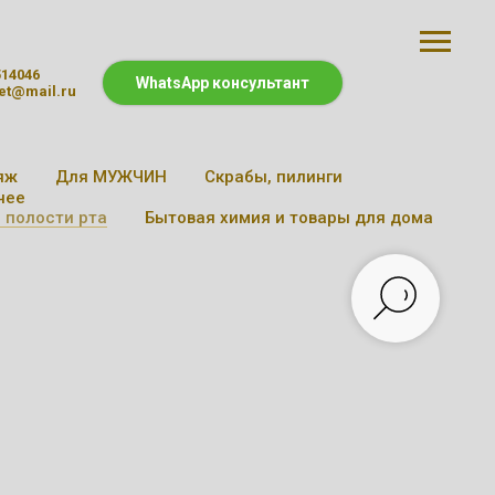
514046
WhatsApp консультант
et@mail.ru
яж
Для МУЖЧИН
Скрабы, пилинги
чее
 полости рта
Бытовая химия и товары для дома