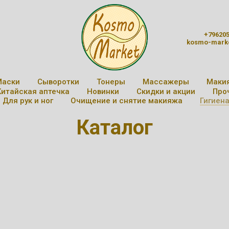
+79620
kosmo-mark
Маски
Сыворотки
Тонеры
Массажеры
Маки
Китайская аптечка
Новинки
Скидки и акции
Про
Для рук и ног
Очищение и снятие макияжа
Гигиена
Каталог