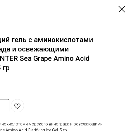
ий гель с аминокислотами
рада и освежающими
NTER Sea Grape Amino Acid
5 гр
у
инокислотами морского винограда и освежающими
Amino Acid Clarifying Ice Gel, 5 гр