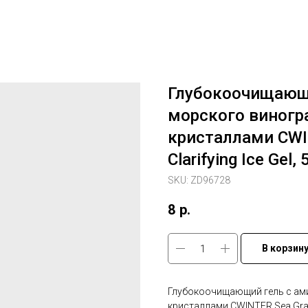
Глубокоочищающ
морского виног
кристаллами CWI
Clarifying Ice Gel, 
SKU:
ZD96728
8
р.
В корзин
Глубокоочищающий гель с ам
кристаллами CWINTER Sea Grape 