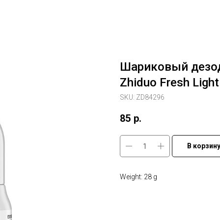
Шариковый дезод
Zhiduo Fresh Ligh
SKU:
ZD84296
85
р.
В корзин
Weight: 28 g