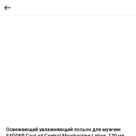
Освежающий увлажняющий лосьон для мужчин
SADOER Cool oil Control Moisturizing Lotion, 120 мл