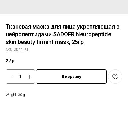
Тканевая маска для лица укрепляющая с
нейропептидами SADOER Neuropeptide
skin beauty firminf mask, 25гр
SKU:
SD06134
22
р.
В корзину
Weight: 30 g