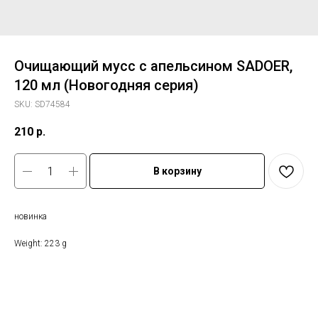
Очищающий мусс с апельсином SADOER,
120 мл (Новогодняя серия)
SKU:
SD74584
210
р.
В корзину
новинка
Weight: 223 g