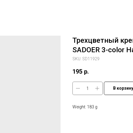
Трехцветный кре
SADOER 3-color H
SKU:
SD11929
195
р.
В корзин
Weight: 183 g