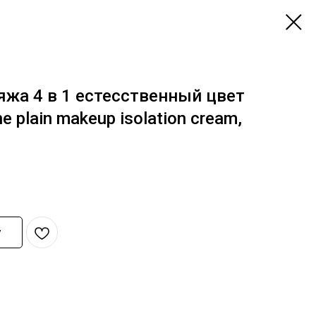
яжа 4 в 1 естесственный цвет
e plain makeup isolation cream,
у