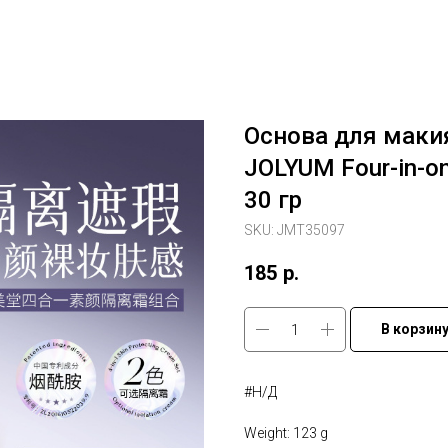
Основа для маки
JOLYUM Four-in-on
30 гр
SKU:
JMT35097
185
р.
В корзин
#Н/Д
Weight: 123 g