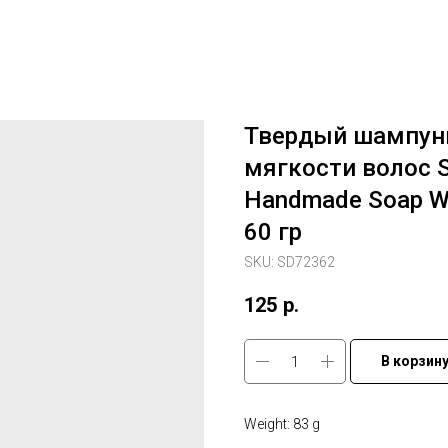
Твердый шампунь
мягкости волос 
Handmade Soap Whi
60 гр
SKU:
SD72362
125
р.
В корзин
Weight: 83 g