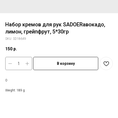
Набор кремов для рук SADOERавокадо,
лимон, грейпфрут, 5*30гр
SKU:
SD18649
150
р.
В корзину
0
Weight: 189 g